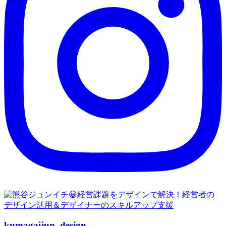
kumagaijun_design