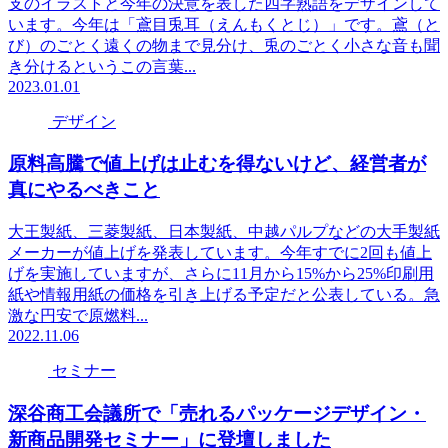
支のイラストと今年の決意を表した四字熟語をデザインして
います。今年は「鳶目兎耳（えんもくとじ）」です。鳶（と
び）のごとく遠くの物まで見分け、兎のごとく小さな音も聞
き分けるというこの言葉...
2023.01.01
デザイン
原料高騰で値上げは止むを得ないけど、経営者が
真にやるべきこと
大王製紙、三菱製紙、日本製紙、中越パルプなどの大手製紙
メーカーが値上げを発表しています。今年すでに2回も値上
げを実施していますが、さらに11月から15%から25%印刷用
紙や情報用紙の価格を引き上げる予定だと公表している。急
激な円安で原燃料...
2022.11.06
セミナー
深谷商工会議所で「売れるパッケージデザイン・
新商品開発セミナー」に登壇しました