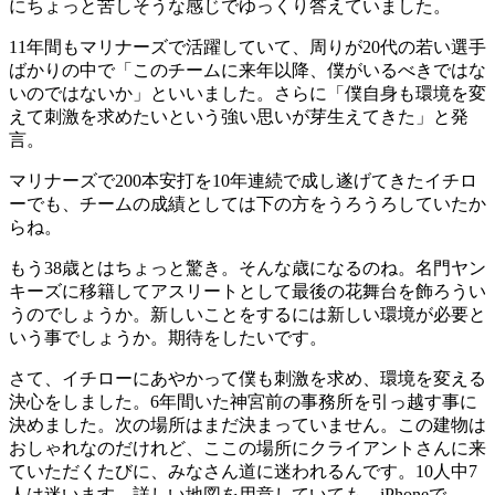
にちょっと苦しそうな感じでゆっくり答えていました。
11年間もマリナーズで活躍していて、周りが20代の若い選手
ばかりの中で「このチームに来年以降、僕がいるべきではな
いのではないか」といいました。さらに「僕自身も環境を変
えて刺激を求めたいという強い思いが芽生えてきた」と発
言。
マリナーズで200本安打を10年連続で成し遂げてきたイチロ
ーでも、チームの成績としては下の方をうろうろしていたか
らね。
もう38歳とはちょっと驚き。そんな歳になるのね。名門ヤン
キーズに移籍してアスリートとして最後の花舞台を飾ろうい
うのでしょうか。新しいことをするには新しい環境が必要と
いう事でしょうか。期待をしたいです。
さて、イチローにあやかって僕も刺激を求め、環境を変える
決心をしました。6年間いた神宮前の事務所を引っ越す事に
決めました。次の場所はまだ決まっていません。この建物は
おしゃれなのだけれど、ここの場所にクライアントさんに来
ていただくたびに、みなさん道に迷われるんです。10人中7
人は迷います。詳しい地図を用意していても、iPhoneで