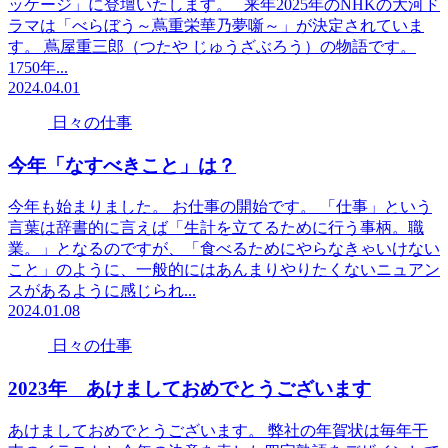
ッケージ」に登壇いたします。 来年2025年のNHKの大河ド
ラマは「べらぼう～蔦重栄華乃夢噺～」が決定されていま
す。 蔦屋重三郎（つたや じゅうざぶろう）の物語です。
1750年...
2024.04.01
日々の仕事
今年「なすべきこと」は？
今年も始まりました。 お仕事の開始です。 「仕事」という
言葉は辞書的に言えば「生計を立てるために行う事柄。職
業。」となるのですが、「食べるためにやらなきゃいけない
こと」のように、一般的にはあんまりやりたくないニュアン
スがあるように感じられ...
2024.01.08
日々の仕事
2023年 あけましておめでとうございます
あけましておめでとうございます。 弊社の年賀状は毎年干