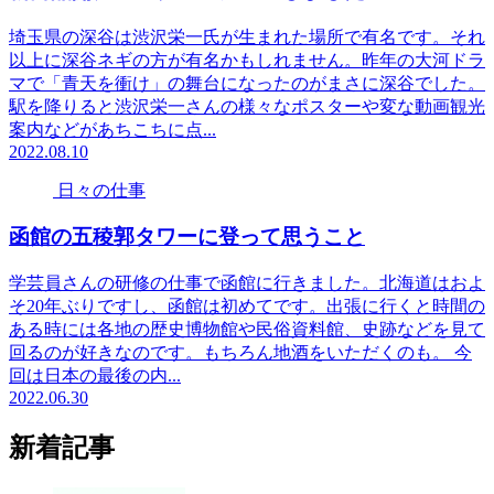
埼玉県の深谷は渋沢栄一氏が生まれた場所で有名です。それ
以上に深谷ネギの方が有名かもしれません。昨年の大河ドラ
マで「青天を衝け」の舞台になったのがまさに深谷でした。
駅を降りると渋沢栄一さんの様々なポスターや変な動画観光
案内などがあちこちに点...
2022.08.10
日々の仕事
函館の五稜郭タワーに登って思うこと
学芸員さんの研修の仕事で函館に行きました。北海道はおよ
そ20年ぶりですし、函館は初めてです。出張に行くと時間の
ある時には各地の歴史博物館や民俗資料館、史跡などを見て
回るのが好きなのです。もちろん地酒をいただくのも。 今
回は日本の最後の内...
2022.06.30
新着記事