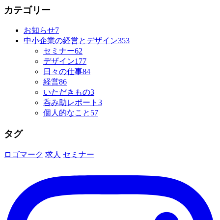
カテゴリー
お知らせ
7
中小企業の経営とデザイン
353
セミナー
62
デザイン
177
日々の仕事
84
経営
86
いただきもの
3
呑み助レポート
3
個人的なこと
57
タグ
ロゴマーク
求人
セミナー