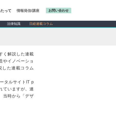
あたって
情報発信/講座
お問い合わせ
法律知識
日経連載コラム
すく解説した連載
造やイノベーショ
説した連載コラム
タルサイトIT p
れていますが、連
、当時から「デザ