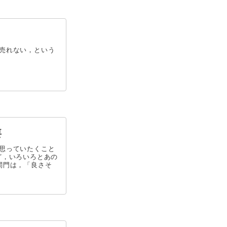
売れない，という
要
思っていたくこと
ど，いろいろとあの
関門は，「良さそ