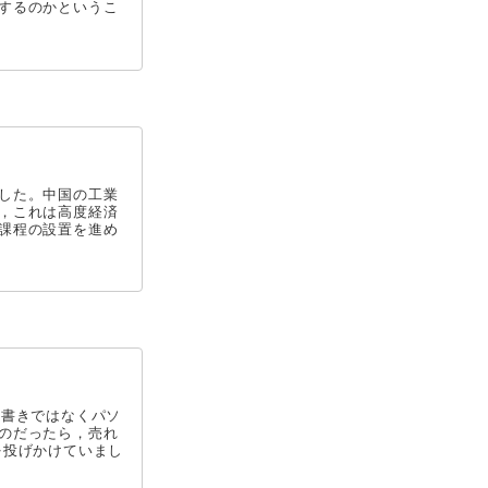
するのかというこ
した。中国の工業
，これは高度経済
課程の設置を進め
手書きではなくパソ
のだったら，売れ
を投げかけていまし