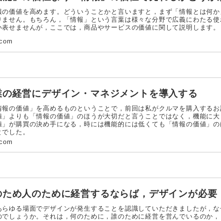
の価値を高めます。どういうことかと言いますと，まず「情報とは何か
りません。もちろん，「情報」という言葉は様々な分野で広義にわたる使
い表せませんが，ここでは，商品やサービスの価値に関して説明します。
.com
業の経営にデザイン・マネジメントを導入する
報の価値」を高めるものということで，前回は私がクルマを購入するお
値」よりも「情報の価値」のほうが大切だと言うことではなく，機能に大
値」が購買の決め手になる，時には機能的には低くても「情報の価値」の
とでした。
.com
のため人のために経営するならば，デザインが必要
らゆる場面でデザインが発生することを認識していただきましたが，な
のでしょうか。それは，何のために，誰のために経営を営んでいるのか，