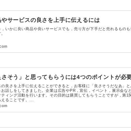
品やサービスの良さを上手に伝えるには
，いかに良い商品や良いサービスでも，売り方が下手だと売れるものも
す。
.com
良さそう」と思ってもらうには4つのポイントが必
の良さを上手に伝えることができると，お客様に「良さそうだなあ」と
うお話しをしてきました。企業は広告やPR，宣伝，イベント，展示会な
ケティング活動を行います。その目的は購買してもらうことですが，第1
えることです。...
.com