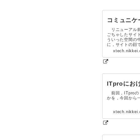
コミュニケ
リニューアル前の
ごちゃしたサイ
ういった空間の
に，サイトの顔で
xtech.nikkei
ITproに
前回，ITpr
かを，今回から
xtech.nikkei