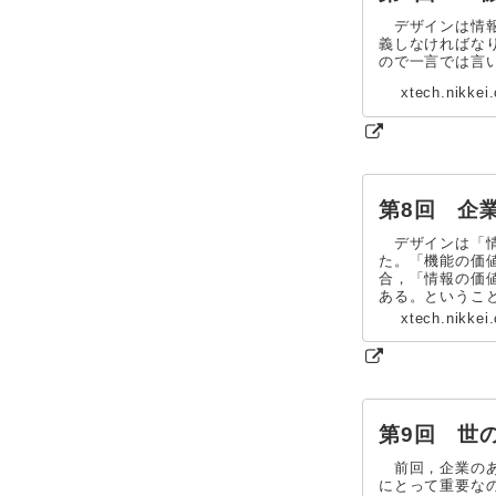
デザインは情報
義しなければな
ので一言では言
xtech.nikkei
第8回 企
デザインは「情
た。「機能の価
合，「情報の価
ある。というこ
xtech.nikkei
第9回 世
前回，企業のあ
にとって重要な