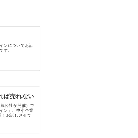
インについてお話
です。
れば売れない
振興公社が開催）で
イン」。中小企業
近くお話しさせて