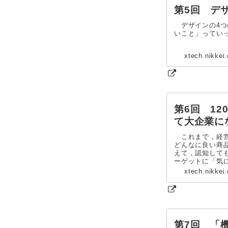
第5回 デ
デザインの4つ
いこと」ってい
xtech.nikkei
第6回 1
て大企業に
これまで，経営
どんなに良い商
えて，認知して
ーゲットに「気に
xtech.nikkei
第7回 「