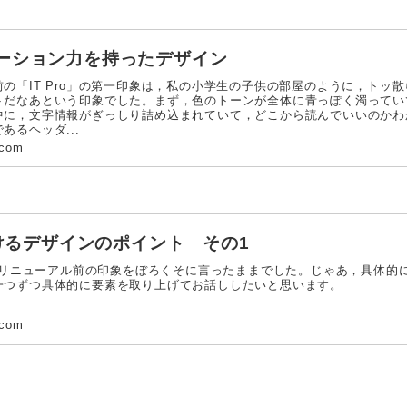
ーション力を持ったデザイン
「IT Pro」の第一印象は，私の小学生の子供の部屋のように，トッ
トだなあという印象でした。まず，色のトーンが全体に青っぽく濁ってい
中に，文字情報がぎっしり詰め込まれていて，どこから読んでいいのかわ
あるヘッダ...
.com
おけるデザインのポイント その1
oのリニューアル前の印象をぼろくそに言ったままでした。じゃあ，具体的
一つずつ具体的に要素を取り上げてお話ししたいと思います。
.com