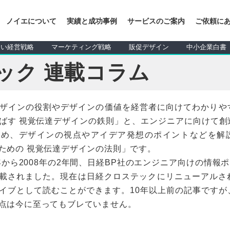
ノイエについて
実績と成功事例
サービスのご案内
ご依頼に
しい経営戦略
マーケティング戦略
販促デザイン
中小企業白書
ック 連載コラム
ザインの役割やデザインの価値を経営者に向けてわかりや
ばす 視覚伝達デザインの鉄則」と、エンジニアに向けて創
ため、デザインの視点やアイデア発想のポイントなどを解
ための 視覚伝達デザインの法則」です。
年から2008年の2年間、日経BP社のエンジニア向けの情報ポー
連載されました。現在は日経クロステックにリニューアルさ
イブとして読むことができます。10年以上前の記事ですが
点は今に至ってもブレていません。