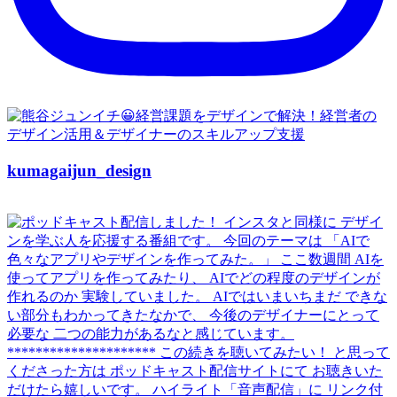
kumagaijun_design