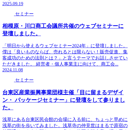
2025.09.19
セミナー
相模原・川口商工会議所共催のウェブセミナーに
登壇しました。
「明日から使えるウェブセミナー2024年」に登壇しました。
僕は「良いものならば、売れるとは限らない！販売促進、集
客成功のための法則とは？」と言うテーマでお話しさせてい
ただきました。 経営者・個人事業主に向けて、商工会...
2024.11.08
セミナー
台東区産業振興事業団様主催「目に留まるデザイ
ン・ パッケージセミナー」に登壇をして参りまし
た。
浅草にある台東区民会館の会場に入る前に、ちょっと早めに
浅草の街を歩いてみました。浅草寺の仲見世はまるで原宿の