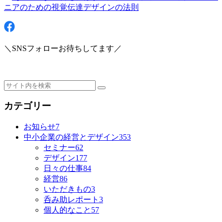
＼SNSフォローお待ちしてます／
カテゴリー
お知らせ
7
中小企業の経営とデザイン
353
セミナー
62
デザイン
177
日々の仕事
84
経営
86
いただきもの
3
呑み助レポート
3
個人的なこと
57