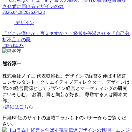
「伝わらない」は、経営最大の損失。 会社の価値を目減り
させずに届けるデザインの力
2026.04.28
2026.04.28
デザイン
「どこが痛いか」言えますか？―経営を停滞させる「自己分
析不足」の罠
2026.04.23
熊谷淳一
株式会社ノイエ 代表取締役。デザインで経営を伸ばす経営
コンサルタント・クリエイティブディレクター。デザインは
第5の経営資源としてデザイン経営とマーケティングの研究
にいそしむ。 お酒、書と陶芸が好き。 尊敬する人は岡本太
郎。
>詳細はこちら
日経BP社のサイトの連載コラムも下のバナーからご覧くだ
さい。