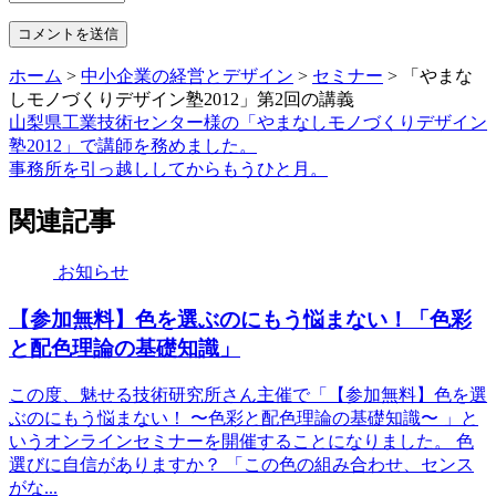
ホーム
>
中小企業の経営とデザイン
>
セミナー
>
「やまな
しモノづくりデザイン塾2012」第2回の講義
山梨県工業技術センター様の「やまなしモノづくりデザイン
塾2012」で講師を務めました。
事務所を引っ越ししてからもうひと月。
関連記事
お知らせ
【参加無料】色を選ぶのにもう悩まない！「色彩
と配色理論の基礎知識」
この度、魅せる技術研究所さん主催で「【参加無料】色を選
ぶのにもう悩まない！ 〜色彩と配色理論の基礎知識〜 」と
いうオンラインセミナーを開催することになりました。 色
選びに自信がありますか？ 「この色の組み合わせ、センス
がな...