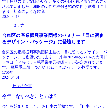
竹下通りのような賑わいで、多くの外国人観光客で埋め尽く
されていました。和服の女性や紋付き袴の男性も結構目に止
まり、初詣のような錯覚...
2024.04.17
セミナー
台東区の産業振興事業団様のセミナー「目に留ま
るデザイン・パッケージ」に登壇します
台東区の産業振興事業団様主催の「目に留まるデザイン・パ
ッケージ」に登壇いたします。 来年2025年のNHKの大河ド
ラマは「べらぼう～蔦重栄華乃夢噺～」が決定されていま
す。 蔦屋重三郎（つたや じゅうざぶろう）の物語です。
1750年...
2024.04.01
日々の仕事
今年「なすべきこと」は？
今年も始まりました。 お仕事の開始です。 「仕事」という