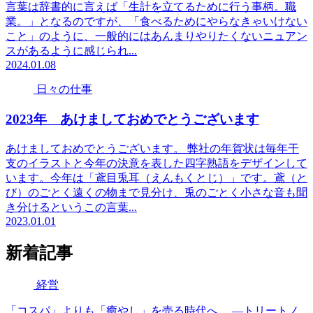
言葉は辞書的に言えば「生計を立てるために行う事柄。職
業。」となるのですが、「食べるためにやらなきゃいけない
こと」のように、一般的にはあんまりやりたくないニュアン
スがあるように感じられ...
2024.01.08
日々の仕事
2023年 あけましておめでとうございます
あけましておめでとうございます。 弊社の年賀状は毎年干
支のイラストと今年の決意を表した四字熟語をデザインして
います。今年は「鳶目兎耳（えんもくとじ）」です。鳶（と
び）のごとく遠くの物まで見分け、兎のごとく小さな音も聞
き分けるというこの言葉...
2023.01.01
新着記事
経営
「コスパ」よりも「癒やし」を売る時代へ。 —トリートノ