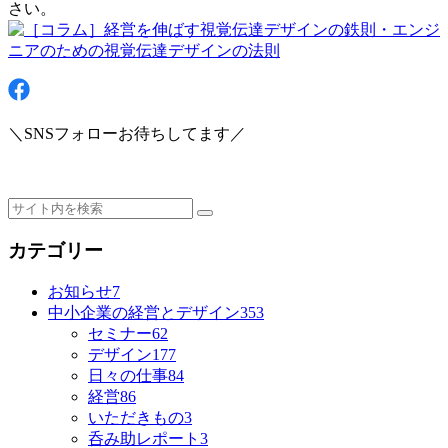
さい。
＼SNSフォローお待ちしてます／
カテゴリー
お知らせ
7
中小企業の経営とデザイン
353
セミナー
62
デザイン
177
日々の仕事
84
経営
86
いただきもの
3
呑み助レポート
3