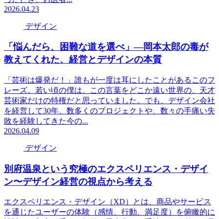
2026.04.23
デザイン
「悩んだら、困難な道を選べ」―岡本太郎の毒が
教えてくれた、経営とデザインの本質
「芸術は爆発だ！」誰もが一度は耳にしたことがあるこのフ
レーズ。若い頃の僕は、この言葉をどこか遠い世界の、天才
芸術家だけの特権だと思っていました。でも、デザイン会社
を経営して30年、数多くのプロジェクトや、数々の手痛い失
敗を経験してきた今の...
2026.04.09
デザイン
別府温泉という究極のエクスペリエンス・デザイ
ン〜デザイン経営の視点から考える
エクスペリエンス・デザイン（XD）とは、商品やサービス
を通じたユーザーの体験（感情、行動、満足度）を俯瞰的に