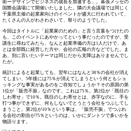
術ーデザインでビジネスの成長を加速する」。幕張メッセの
国際会議場にて開催いたしました。隣の大会議場では同じく
千葉県主催の起業家向けのイベントが盛大に行われていて、
たくさんの人がわさわさいて、祭りのようでした。
今回はタイトルに「起業家のための」と言う言葉をつけたの
も、このイベントにあやかってという事だったのですが、受
講生に尋ねてみたら、なんと起業準備の方は1人だけで、あ
とは全部既に経営した方や、会社の広報の方などでした。ま
あ、別に言いたいテーマは同じだから支障はありませんでし
たが。
統計によると起業しても、翌年にはなんと38％の会社が消え
てしまい、5年後には75％が消えてしまうという何ともショ
ッキングな事実があるのをご存知でしょうか？その原因の第
1位が「販売不振」なのです。これは75％。第2位が「既往の
しわ寄せ」で10％。既往のしわ寄せとは、赤字なのに、手を
打つ事ができずに、何もしないでとうとう会社をつぶしてし
まうこと。第2位が10％という事は、「販売不振」でつぶれ
る会社の割合が75％というのは、いかにダントツで多いかを
物語ります。