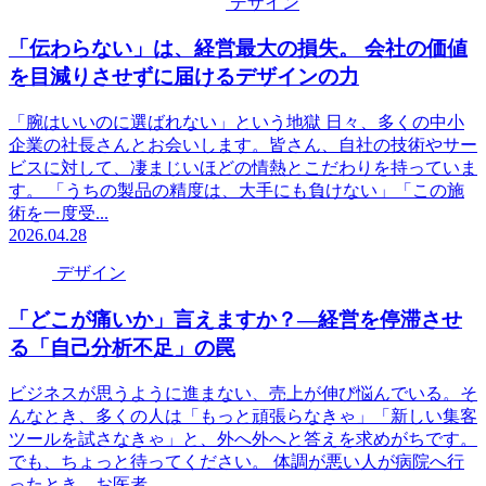
デザイン
「伝わらない」は、経営最大の損失。 会社の価値
を目減りさせずに届けるデザインの力
「腕はいいのに選ばれない」という地獄 日々、多くの中小
企業の社長さんとお会いします。皆さん、自社の技術やサー
ビスに対して、凄まじいほどの情熱とこだわりを持っていま
す。 「うちの製品の精度は、大手にも負けない」「この施
術を一度受...
2026.04.28
デザイン
「どこが痛いか」言えますか？―経営を停滞させ
る「自己分析不足」の罠
ビジネスが思うように進まない、売上が伸び悩んでいる。そ
んなとき、多くの人は「もっと頑張らなきゃ」「新しい集客
ツールを試さなきゃ」と、外へ外へと答えを求めがちです。
でも、ちょっと待ってください。 体調が悪い人が病院へ行
ったとき、お医者...