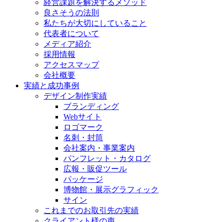
経営課題を解決するメソッド
良さそうの法則
私たちが大切にしていること
代表者について
メディア紹介
採用情報
アクセスマップ
会社概要
実績と成功事例
デザイン制作実績
ブランディング
Webサイト
ロゴマーク
名刺・封筒
会社案内・事業案内
パンフレット・カタログ
広報・販促ツール
パッケージ
博物館・展示グラフィック
サイン
これまでのお取引先の実績
クライアント様の声