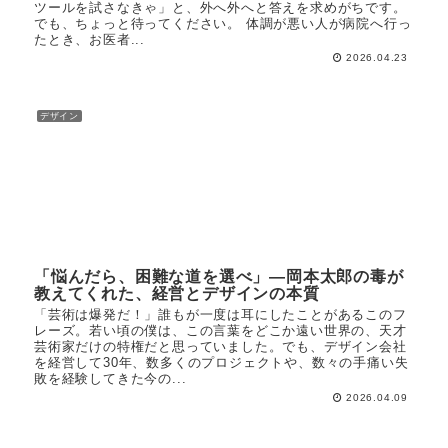
ツールを試さなきゃ」と、外へ外へと答えを求めがちです。
でも、ちょっと待ってください。 体調が悪い人が病院へ行っ
たとき、お医者...
2026.04.23
デザイン
「悩んだら、困難な道を選べ」―岡本太郎の毒が
教えてくれた、経営とデザインの本質
「芸術は爆発だ！」誰もが一度は耳にしたことがあるこのフ
レーズ。若い頃の僕は、この言葉をどこか遠い世界の、天才
芸術家だけの特権だと思っていました。でも、デザイン会社
を経営して30年、数多くのプロジェクトや、数々の手痛い失
敗を経験してきた今の...
2026.04.09