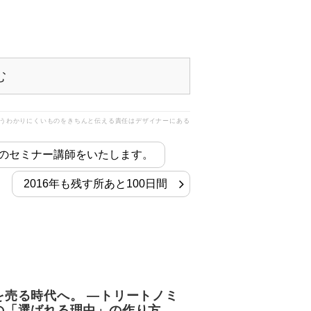
む
うわかりにくいものをきちんと伝える責任はデザイナーにある
のセミナー講師をいたします。
2016年も残す所あと100日間
を売る時代へ。 —トリートノミ
の「選ばれる理由」の作り方