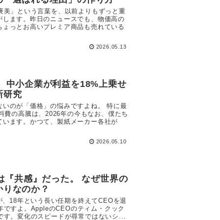
褒美」という言葉を、以前よりもずっと重
がします。昨日のニュースでも、物価高の
ちょっとお高いプレミア商品も売れている
2026.05.13
 中小企業が利益を18%上乗せ
新研究
ないのが「価格」の悩みですよね。 特に最
料費の高騰は、2026年の今もなお、僕たち
ています。かつて、製紙メーカー各社が
2026.05.10
のは『共感』だった。 なぜ世界の
かりなのか？
が、18年という長い任期を終えてCEOを退
ですよ。AppleのCEOのティム・クック
です。変化のスピードが尋常ではないシ...