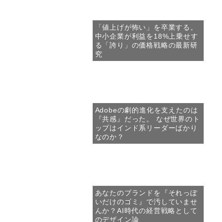
「値上げが怖い」を卒業する。
中小企業が利益を18%上乗せす
る「誇り」の価格戦略の最新研
究
Adobeの劇的進化を支えたのは
『共感』だった。 なぜ世界のト
ップはインド系リーダーばかり
なのか？
あなたのブランドを『それっぽ
いだけのゴミ』で汚していませ
んか？AI時代の経営戦略として
のデザイン論