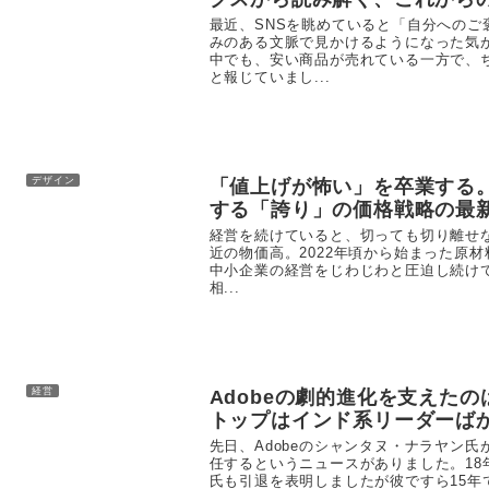
最近、SNSを眺めていると「自分へのご
みのある文脈で見かけるようになった気
中でも、安い商品が売れている一方で、
と報じていまし...
デザイン
「値上げが怖い」を卒業する。
する「誇り」の価格戦略の最
経営を続けていると、切っても切り離せ
近の物価高。2022年頃から始まった原材
中小企業の経営をじわじわと圧迫し続け
相...
経営
Adobeの劇的進化を支えた
トップはインド系リーダーば
先日、Adobeのシャンタヌ・ナラヤン氏
任するというニュースがありました。18年
氏も引退を表明しましたが彼ですら15年