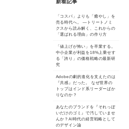
新着記事
「コスパ」よりも「癒やし」を
売る時代へ。 —トリートノミ
クスから読み解く、これからの
「選ばれる理由」の作り方
「値上げが怖い」を卒業する。
中小企業が利益を18%上乗せす
る「誇り」の価格戦略の最新研
究
Adobeの劇的進化を支えたのは
『共感』だった。 なぜ世界の
トップはインド系リーダーばか
りなのか？
あなたのブランドを『それっぽ
いだけのゴミ』で汚していませ
んか？AI時代の経営戦略として
のデザイン論