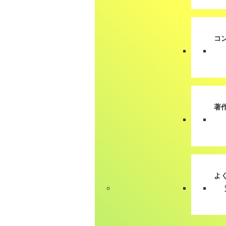
コ
著
よ