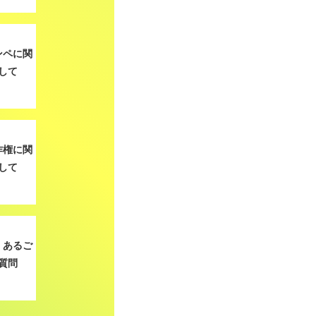
ンペに関
して
作権に関
して
くあるご
質問