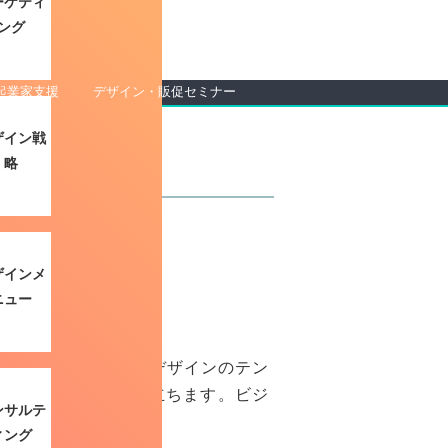
ーケティ
ング
起業家支援
デザイン・販促セミナー
ザイン戦
略
ザインメ
ニュー
。フェイスブックではデザインのテン
ひどいデザインが目立ちます。ビジ
ンサルテ
る必要があります。
ィング