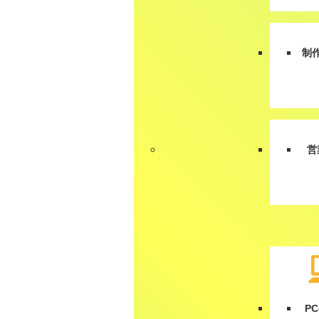
制
営
P