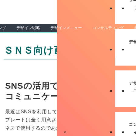
マ
ング
デザイン戦略
デザインメニュー
コンサルティング
デ
ＳＮＳ向け画像制作
デ
SNSの活用でお客様との
コミュニケーションを深める
最近はSNSを利用している方が爆発的に増えています
プレートは全く用意されておらず、手作り感いっぱいの
コ
ネスで使用するのであればやはりブログ同様、差別化す