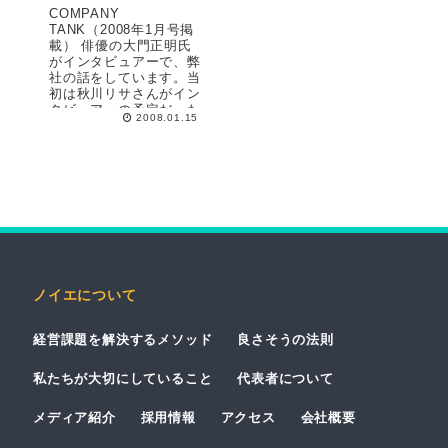
COMPANY
TANK（2008年1月号掲
載） 俳優の大門正明氏
がインタビュアーで、弊
社の話をしています。当
初は秋川リサさんがイン
タビュアーの予定だった
2008.01.15
のですが、急遽変更にな
りちょっとがっかりしま
した。（大門さんごめん
なさい！） 取材の...
ノイエについて
経営課題を解決するメソッド
良さそうの法則
私たちが大切にしていること
代表者について
メディア紹介
採用情報
アクセス
会社概要