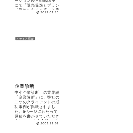
ーション経営戦略講座」
にて「販売促進とブラン
ド戦略〜中小企業こそ重
2017.01.10
要なブランド構築〜」と
いうテーマでお話をさせ
ていただきました。（ブ
ログ記...
メディア紹介
企業診断
中小企業診断士の業界誌
「企業診断」に、弊社の
二つのクライアントの成
功事例が掲載されまし
た。6ページにわたって
原稿を書かせていただき
ました。 中小企業とデ
2009.12.02
ザインの関係はもっと数
多く取り上げられるべき