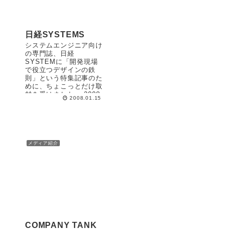
日経SYSTEMS
システムエンジニア向け
の専門誌、日経
SYSTEMに「開発現場
で役立つデザインの鉄
則」という特集記事のた
めに、ちょこっとだけ取
材を受けました。 2008
2008.01.15
年1月号掲載
メディア紹介
COMPANY TANK