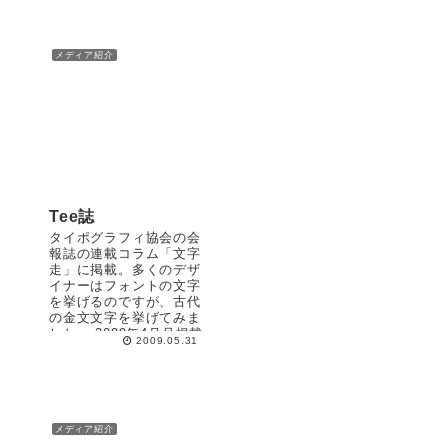
だと思うのですがなかな
か少ないです。 20...
メディア紹介
Tee誌
タイポグラフィ協会の会
報誌の連載コラム「文字
走」に掲載。多くのデザ
イナーはフォントの文字
を挙げるのですが、古代
の金文文字を挙げてみま
した。 2009年4月号掲載
2009.05.31
メディア紹介