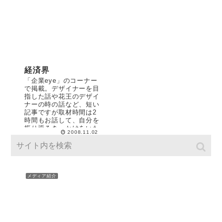
経済界
「企業eye」のコーナー
で掲載。デザイナーを目
指した話や花王のデザイ
ナーの時の話など、短い
記事ですが取材時間は2
時間もお話して、自分を
振り返るきっかけをいた
2008.11.02
だきました。 2008年10
月28日号掲載
メディア紹介