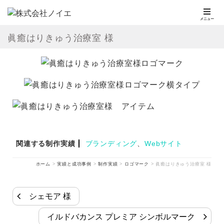
メニュー
眞癒はりきゅう治療室 様
関連する制作実績
ブランディング
、
Webサイト
ホーム
>
実績と成功事例
>
制作実績
>
ロゴマーク
>
眞癒はりきゅう治療室 様
シェモア 様
イルドバカンス プレミア シンボルマーク