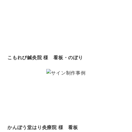
こもれび鍼灸院 様 看板・のぼり
かんぽう堂はり灸療院 様 看板