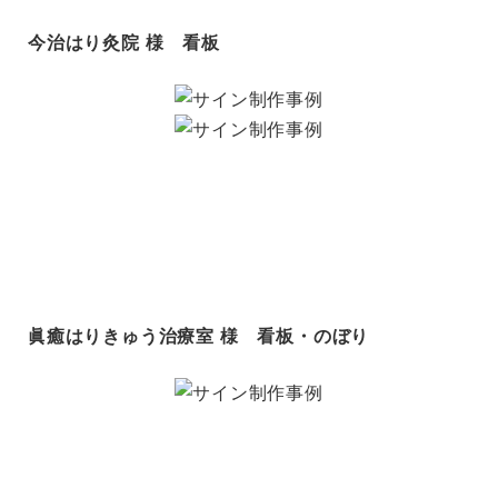
今治はり灸院 様 看板
眞癒はりきゅう治療室 様 看板・のぼり