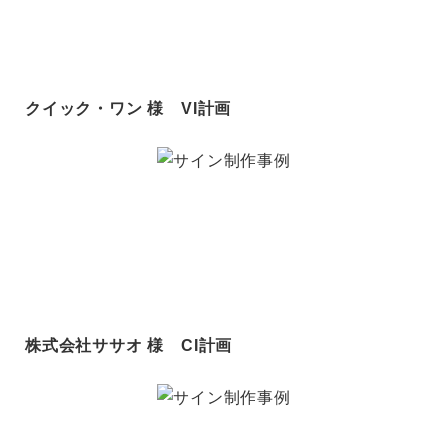
クイック・ワン 様 VI計画
株式会社ササオ 様 CI計画